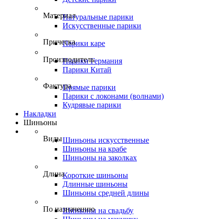
Материал
Натуральные парики
Искусственные парики
Прическа
Парики каре
Производитель
Парики Германия
Парики Китай
Фактура
Прямые парики
Парики с локонами (волнами)
Кудрявые парики
Накладки
Шиньоны
Виды
Шиньоны искусственные
Шиньоны на крабе
Шиньоны на заколках
Длина
Короткие шиньоны
Длинные шиньоны
Шиньоны средней длины
По назначению
Шиньоны на свадьбу