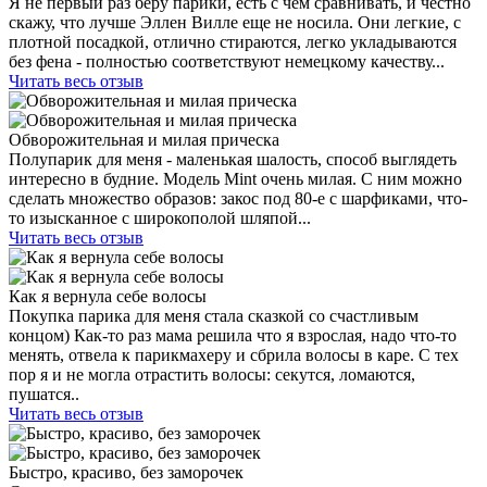
Я не первый раз беру парики, есть с чем сравнивать, и честно
скажу, что лучше Эллен Вилле еще не носила. Они легкие, с
плотной посадкой, отлично стираются, легко укладываются
без фена - полностью соответствуют немецкому качеству...
Читать весь отзыв
Обворожительная и милая прическа
Полупарик для меня - маленькая шалость, способ выглядеть
интересно в будние. Модель Mint очень милая. С ним можно
сделать множество образов: закос под 80-е с шарфиками, что-
то изысканное с широкополой шляпой...
Читать весь отзыв
Как я вернула себе волосы
Покупка парика для меня стала сказкой со счастливым
концом) Как-то раз мама решила что я взрослая, надо что-то
менять, отвела к парикмахеру и сбрила волосы в каре. С тех
пор я и не могла отрастить волосы: секутся, ломаются,
пушатся..
Читать весь отзыв
Быстро, красиво, без заморочек